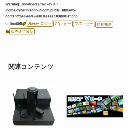
Warning
: Undefined array key 0 in
/home/cyberin/soho-jp.com/public_html/wp-
content/themes/swell/classes/Utility/Get.php
Blu-ray コピー
on line
805
CDコピー
DVDコピー
自動搬送
販売終了製品
関連コンテンツ