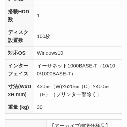
搭載HDD
1
数
ディスク
100枚
設置数
対応OS
Windows10
インター
イーサネット1000BASE-T（10/10
フェイス
0/1000BASE-T）
寸法(WxD
430㎜（W)×620㎜（D）×400㎜
xH mm)
（H）（プリンター部除く）
重量 (kg)
30
【アーカイブ標準仕様品】